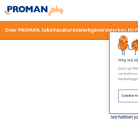
Over PROMAN Jobs
Vacatures
Werkgevers
Werken bij
Hey, wij 
Door op “All
verbeteren 
marketingpr
Cookie-i
We hebben jo