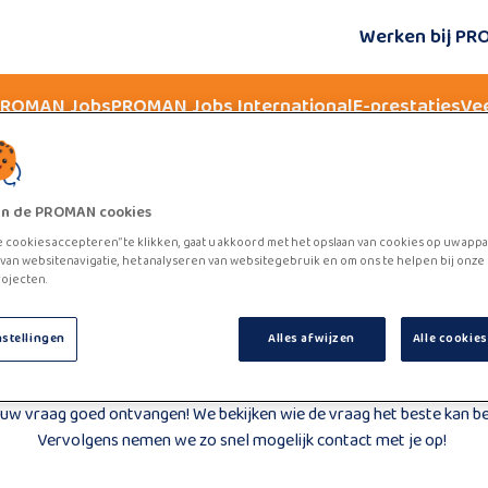
Werken bij P
 PROMAN Jobs
PROMAN Jobs International
E-prestaties
Ve
zijn de PROMAN cookies
e cookies accepteren” te klikken, gaat u akkoord met het opslaan van cookies op uw appa
van websitenavigatie, het analyseren van websitegebruik en om ons te helpen bij onze
ojecten.
Bedankt voor je inzending!
nstellingen
Alles afwijzen
Alle cookie
uw vraag goed ontvangen! We bekijken wie de vraag het beste kan 
Vervolgens nemen we zo snel mogelijk contact met je op!