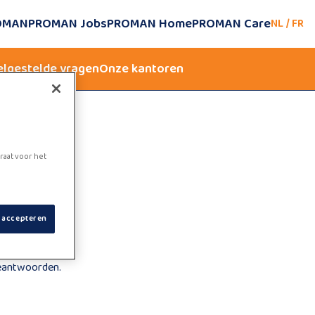
ROMAN
PROMAN Jobs
PROMAN Home
PROMAN Care
NL
/
FR
elgestelde vragen
Onze kantoren
raat voor het
s accepteren
beantwoorden.