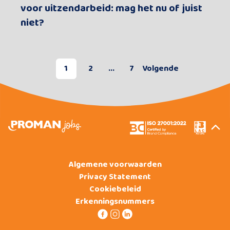
voor uitzendarbeid: mag het nu of juist
niet?
1
2
...
7
Volgende
Algemene voorwaarden
Privacy Statement
Cookiebeleid
Erkenningsnummers