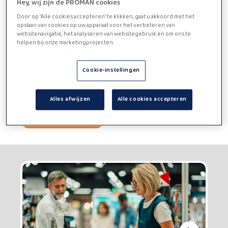
Hey, wij zijn de PROMAN cookies
Door op “Alle cookies accepteren” te klikken, gaat u akkoord met het
opslaan van cookies op uw apparaat voor het verbeteren van
25 maart 2026
websitenavigatie, het analyseren van websitegebruik en om ons te
Gen Z maakt werk van de
helpen bij onze marketingprojecten.
toekomst
Cookie-instellingen
Jong talent begeleiden naar hun droomjob in een
uitdagende arbeidsmarkt
Alles afwijzen
Alle cookies accepteren
Lees meer