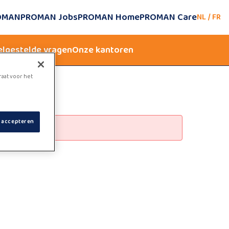
ROMAN
PROMAN Jobs
PROMAN Home
PROMAN Care
NL
/
FR
elgestelde vragen
Onze kantoren
raat voor het
s accepteren