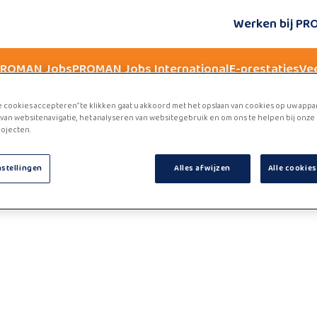
Werken bij P
 PROMAN Jobs
PROMAN Jobs International
E-prestaties
Ve
e cookies accepteren” te klikken gaat u akkoord met het opslaan van cookies op uw appa
van websitenavigatie, het analyseren van websitegebruik en om ons te helpen bij onze
ojecten.
nstellingen
Alles afwijzen
Alle cookie
e jobboard. Please refresh the page or try again later.