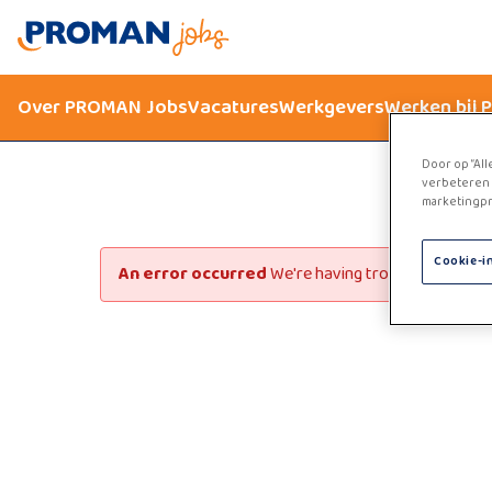
Over PROMAN Jobs
Vacatures
Werkgevers
Werken bij
Door op “All
verbeteren 
marketingpr
Cookie-i
An error occurred
We're having trouble loading th