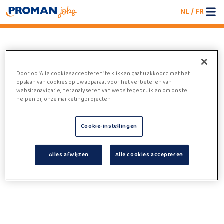
NL
/
FR
An error occurred
Door op “Alle cookies accepteren” te klikken gaat u akkoord met het
We're having trouble loading the jobboard. Please
opslaan van cookies op uw apparaat voor het verbeteren van
refresh the page or try again later.
websitenavigatie, het analyseren van websitegebruik en om ons te
helpen bij onze marketingprojecten.
Cookie-instellingen
Alles afwijzen
Alle cookies accepteren