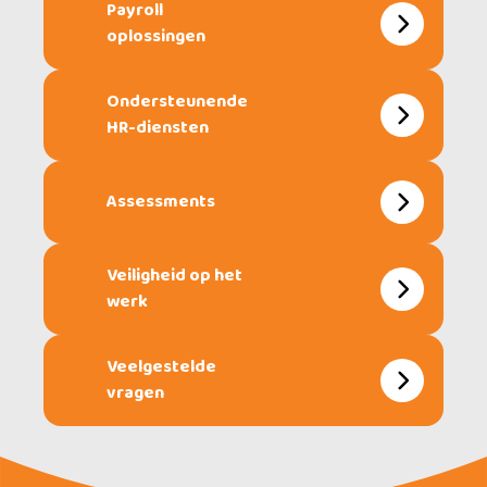
Payroll
oplossingen
Ondersteunende
HR-diensten
Assessments
Veiligheid op het
werk
Veelgestelde
vragen