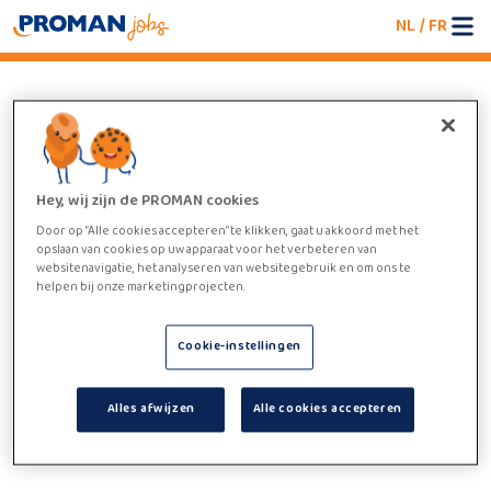
NL
/
FR
An error occurred
We're having trouble loading the jobboard. Please
refresh the page or try again later.
Hey, wij zijn de PROMAN cookies
Door op “Alle cookies accepteren” te klikken, gaat u akkoord met het
opslaan van cookies op uw apparaat voor het verbeteren van
websitenavigatie, het analyseren van websitegebruik en om ons te
helpen bij onze marketingprojecten.
Cookie-instellingen
Alles afwijzen
Alle cookies accepteren