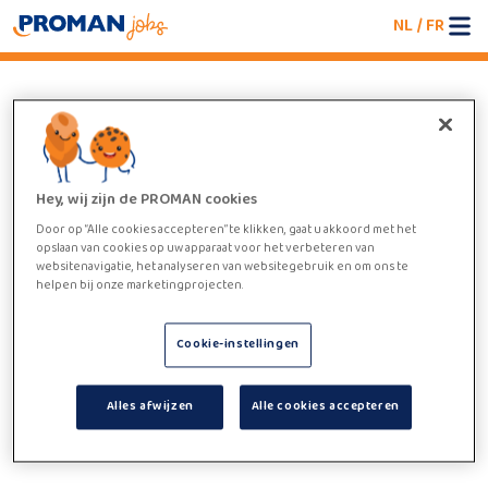
NL
/
FR
An error occurred
We're having trouble loading the jobboard. Please
refresh the page or try again later.
Hey, wij zijn de PROMAN cookies
Door op “Alle cookies accepteren” te klikken, gaat u akkoord met het
opslaan van cookies op uw apparaat voor het verbeteren van
websitenavigatie, het analyseren van websitegebruik en om ons te
helpen bij onze marketingprojecten.
Cookie-instellingen
Alles afwijzen
Alle cookies accepteren