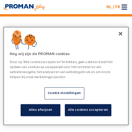
NL
/
FR
An error occurred
We're having trouble loading the jobboard. Please
refresh the page or try again later.
Hey, wij zijn de PROMAN cookies
Door op “Alle cookies accepteren” te klikken, gaat u akkoord met het
opslaan van cookies op uw apparaat voor het verbeteren van
websitenavigatie, het analyseren van websitegebruik en om ons te
helpen bij onze marketingprojecten.
Cookie-instellingen
Alles afwijzen
Alle cookies accepteren