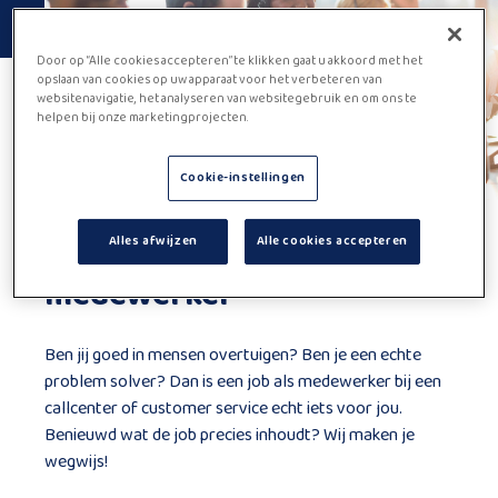
Door op “Alle cookies accepteren” te klikken gaat u akkoord met het
opslaan van cookies op uw apparaat voor het verbeteren van
websitenavigatie, het analyseren van websitegebruik en om ons te
helpen bij onze marketingprojecten.
Cookie-instellingen
Werken als callcenter
Alles afwijzen
Alle cookies accepteren
medewerker
Ben jij goed in mensen overtuigen? Ben je een echte
problem solver? Dan is een job als medewerker bij een
callcenter of customer service echt iets voor jou.
Benieuwd wat de job precies inhoudt? Wij maken je
wegwijs!