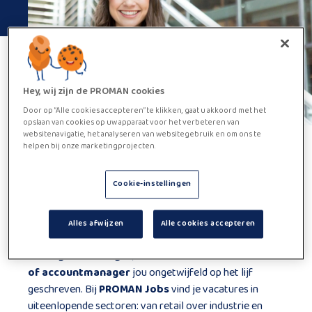
Hey, wij zijn de PROMAN cookies
Door op “Alle cookies accepteren” te klikken, gaat u akkoord met het
opslaan van cookies op uw apparaat voor het verbeteren van
websitenavigatie, het analyseren van websitegebruik en om ons te
helpen bij onze marketingprojecten.
Werken als
vertegenwoordiger
Cookie-instellingen
Ben jij commercieel ingesteld en ga je graag op pad om
Alles afwijzen
Alle cookies accepteren
(nieuwe) klanten te overtuigen? Dan is een job als
vertegenwoordiger
,
commercieel medewerker
of accountmanager
jou ongetwijfeld op het lijf
geschreven. Bij
PROMAN Jobs
vind je vacatures in
uiteenlopende sectoren: van retail over industrie en