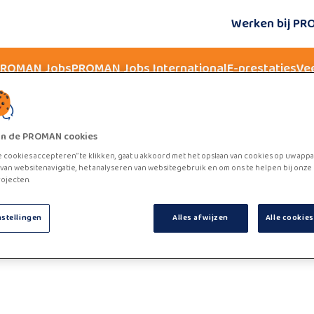
Werken bij P
 PROMAN Jobs
PROMAN Jobs International
E-prestaties
Ve
zijn de PROMAN cookies
e cookies accepteren” te klikken, gaat u akkoord met het opslaan van cookies op uw appa
van websitenavigatie, het analyseren van websitegebruik en om ons te helpen bij onze
e jobboard. Please refresh the page or try again later.
ojecten.
nstellingen
Alles afwijzen
Alle cookie