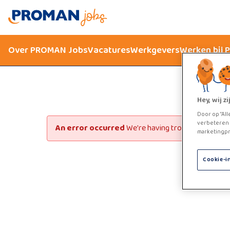
Over PROMAN Jobs
Vacatures
Werkgevers
Werken bij
Hey, wij 
Door op “All
verbeteren 
An error occurred
We're having trouble loading th
marketingpr
Cookie-i