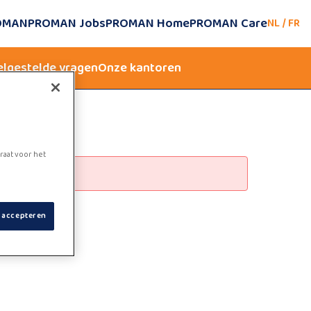
ROMAN
PROMAN Jobs
PROMAN Home
PROMAN Care
NL
/
FR
elgestelde vragen
Onze kantoren
raat voor het
s accepteren