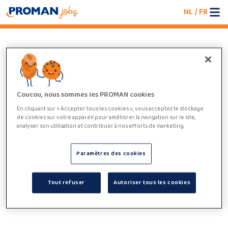
NL
/
FR
An error occurred
We're having trouble loading the jobboard. Please
refresh the page or try again later.
Coucou, nous sommes les PROMAN cookies
En cliquant sur « Accepter tous les cookies », vous acceptez le stockage
de cookies sur votre appareil pour améliorer la navigation sur le site,
analyser son utilisation et contribuer à nos efforts de marketing.
Paramètres des cookies
Tout refuser
Autoriser tous les cookies