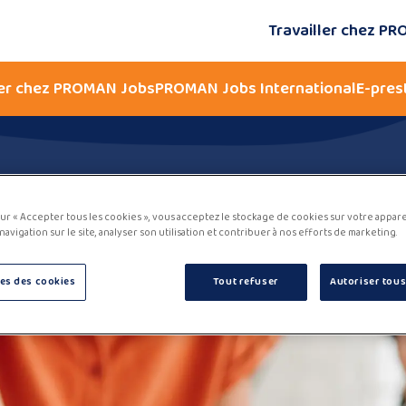
Travailler chez P
ler chez PROMAN Jobs
PROMAN Jobs International
E-pres
Recrutement
sur « Accepter tous les cookies », vous acceptez le stockage de cookies sur votre appar
navigation sur le site, analyser son utilisation et contribuer à nos efforts de marketing.
es des cookies
Tout refuser
Autoriser tous