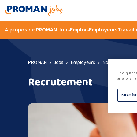
A propos de PROMAN Jobs
Emplois
Employeurs
Travail
PROMAN
Jobs
Employeurs
Nos services
En cliquant 
Recrutement
améliorer la 
Paramètr