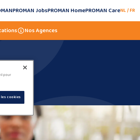
ROMAN
PROMAN Jobs
PROMAN Home
PROMAN Care
NL
/
FR
tations
Nos Agences
eil pour
 les cookies