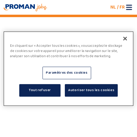
NL
/
FR
An error occurred
We're having trouble loading the jobboard. Please
En cliquant sur « Accepter tous les cookies », vous acceptez le stockage
de cookies sur votre appareil pour améliorer la navigation sur le site,
refresh the page or try again later.
analyser son utilisation et contribuer à nos efforts de marketing.
Paramètres des cookies
Tout refuser
Autoriser tous les cookies