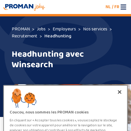
NL
/
FR
PROMAN
Jobs
Employeurs
Nos services
Recrutement
Headhunting
Headhunting avec
Winsearch
Coucou, nous sommes les PROMAN cookies
En cliquant sur « Accepter tous les cookies », vous acceptez le stockage
de cookies sur votre appareil pour améliorer la navigation sur le site,
analyser son utilisation et contribuer à nos efforts de marketing.