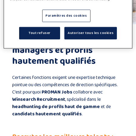
Paramètres des cookies
Tout refuser
Autoriser tous les cookies
Headhunting pour
managers et profils
hautement qualifiés
Certaines fonctions exigent une expertise technique
pointue ou des compétences de direction spécifiques.
C’est pourquoi
PROMAN Jobs
collabore avec
Winsearch Recruitment
, spécialisé dans le
headhunting de profils haut de gamme
et de
candidats hautement qualifiés
.