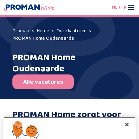
NL
/
FR
Proman
Home
Onze kantoren
PROMAN Home Oudenaarde
PROMAN Home
Oudenaarde
Alle vacatures
PROMAN Home zorgt voor
jouw familiegeluk!