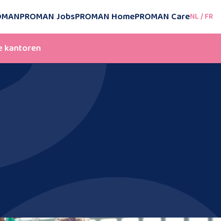
ROMAN
PROMAN Jobs
PROMAN Home
PROMAN Care
NL
/
FR
 kantoren