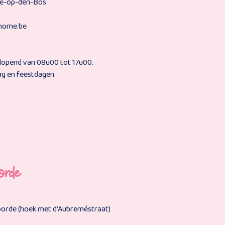
le-op-den-Bos
home.be
rlopend van 08u00 tot 17u00.
ag en feestdagen.
orde
voorde (hoek met d’Aubreméstraat)