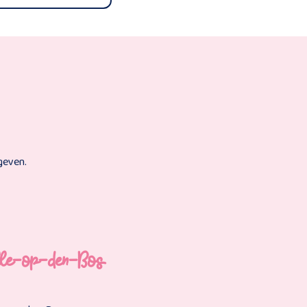
geven.
elle-op-den-Bos