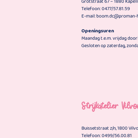
Grotstraat 67 – 1880 Kapel
Telefoon: 0477/57.81.59
E-mail: boom.dc@proman-
Openingsuren
Maandag t.e.m. vrijdag doo
Gesloten op zaterdag, zond
Strijkatelier Vilvo
Buissetstraat z/n, 1800 Vil
Telefoon: 0499/56.00.81