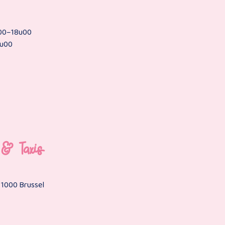
u00–18u00
7u00
r & Taxis
, 1000 Brussel