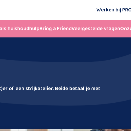
Werken bij P
als huishoudhulp
Bring a Friend
Veelgestelde vragen
Onze
r
t)er of een strijkatelier. Beide betaal je met