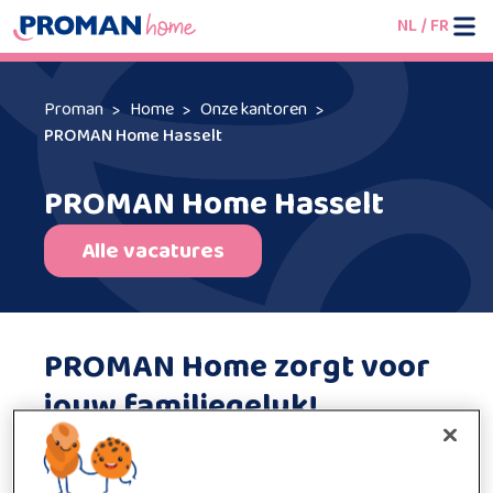
NL
/
FR
Proman
Home
Onze kantoren
PROMAN Home Hasselt
PROMAN Home Hasselt
Alle vacatures
PROMAN Home zorgt voor
jouw familiegeluk!
Ben je op zoek naar een betrouwbare huishoudhulp die
je kan ondersteunen bij het runnen van je huishouden?