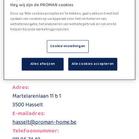
Hey, wij zijn de PROMAN cookies
Of ben je juist geïnteresseerd in een job als
huishoudhulp, waarbij je anderen kunt helpen en
Door op “Alle cookies accepteren” te klikken, gaat u akkoord met het
opslaan van cookies op uw apparaat voor het verbeteren van
tegelijkertijd flexibel kunt werken? Dan ben je bij
websitenavigatie, het analyseren van websitegebruik en om ons te
PROMAN Home aan het juiste adres!
helpen bij onze marketingprojecten.
Dus, of je nu op zoek bent naar een huishoudhulp of een
Cookie-instellingen
job als huishoudhulp. Neem vandaag nog contact met
één van onze kantoren op en ontdek hoe we jou kunnen
Alles afwijzen
Alle cookies accepteren
helpen bij het creëren van jouw familiegeluk.
Adres:
Martelarenlaan 11 b 1
3500 Hasselt
E-mailadres:
hasselt@proman-home.be
Telefoonnummer: