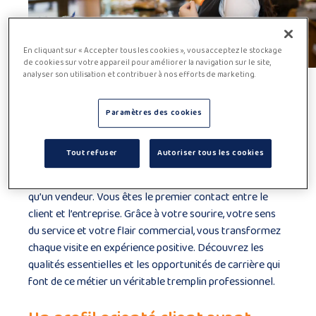
En cliquant sur « Accepter tous les cookies », vous acceptez le stockage
de cookies sur votre appareil pour améliorer la navigation sur le site,
analyser son utilisation et contribuer à nos efforts de marketing.
Employé de magasin: le
Paramètres des cookies
visage accueillant du
commerce de détail
Tout refuser
Autoriser tous les cookies
En tant qu’employé de magasin, vous êtes bien plus
qu’un vendeur. Vous êtes le premier contact entre le
client et l’entreprise. Grâce à votre sourire, votre sens
du service et votre flair commercial, vous transformez
chaque visite en expérience positive. Découvrez les
qualités essentielles et les opportunités de carrière qui
font de ce métier un véritable tremplin professionnel.