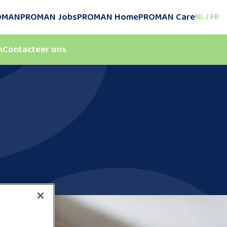
ROMAN
PROMAN Jobs
PROMAN Home
PROMAN Care
NL
/
FR
n
Contacteer ons