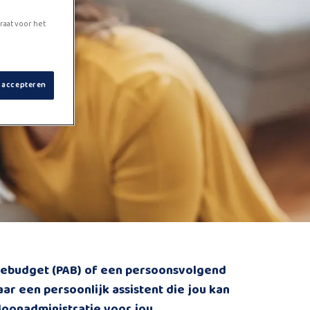
raat voor het
s accepteren
iebudget (PAB) of een persoonsvolgend
r een persoonlijk assistent die jou kan
 loonadministratie voor jou.