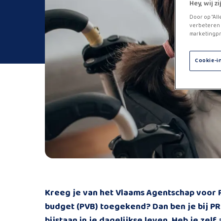
Hey, wij 
Door op “All
verbeteren 
marketingpr
Cookie-i
Kreeg je van het Vlaams Agentschap voor 
budget (PVB) toegekend? Dan ben je bij PR
bijstaan in je dagelijkse leven. Heb je zel