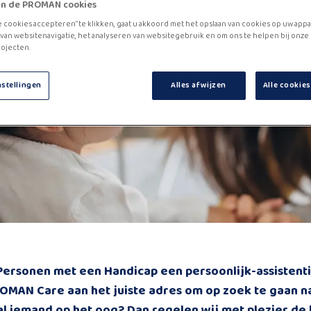
zijn de PROMAN cookies
e cookies accepteren” te klikken, gaat u akkoord met het opslaan van cookies op uw appa
van websitenavigatie, het analyseren van websitegebruik en om ons te helpen bij onze
ojecten.
nstellingen
Alles afwijzen
Alle cookie
Personen met een Handicap een persoonlijk-assistent
OMAN Care aan het juiste adres om op zoek te gaan naa
f al iemand op het oog? Dan regelen wij met plezier de