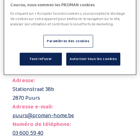
Coucou, nous sommes les PROMAN cookies
Ou êtes-vous plutôt intéressé(e) par un emploi comme
En cliquant sur « Accepter tous les cookies », vous acceptez le stockage
aide-ménagère, qui vous permet d’aider les autres tout
de cookies sur votre appareil pour améliorer la navigation sur le site,
en travaillant de manière flexible ? Alors, PROMAN
analyser son utilisation et contribuer à nos efforts de marketing.
Home est l’endroit qu’il vous faut !
Que vous soyez à la recherche d’une aide-ménagère ou
Paramètres des cookies
d’un emploi dans ce domaine, contactez dès aujourd’hui
l’un de nos bureaux et découvrez comment nous
pouvons vous aider à créer votre bonheur familial.
Tout refuser
Autoriser tous les cookies
Adresse:
Stationstraat 38b
2870 Puurs
Adresse e-mail:
puurs@proman-home.be
Numéro de téléphone:
03 600 59 40