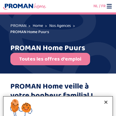
NL
/
FR
PROMAN
Home
Nos Agences
PROMAN Home Puurs
PROMAN Home Puurs
Toutes les offres d'emploi
PROMAN Home veille à
votre bonheur familial !
Vous êtes à la recherche d’une aide-ménagère fiable
pour vous soutenir dans la gestion de votre ménage ?