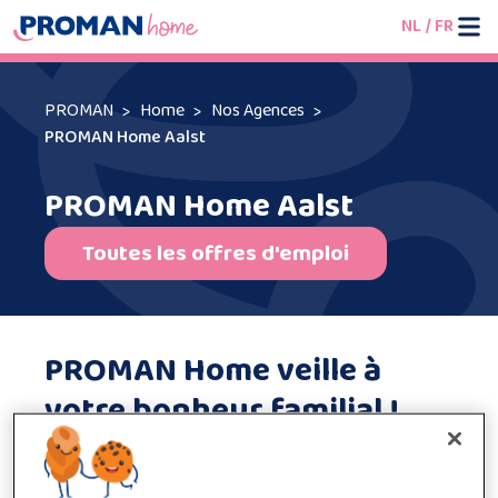
NL
/
FR
PROMAN
Home
Nos Agences
PROMAN Home Aalst
PROMAN Home Aalst
Toutes les offres d'emploi
PROMAN Home veille à
votre bonheur familial !
Vous êtes à la recherche d’une aide-ménagère fiable
pour vous soutenir dans la gestion de votre ménage ?