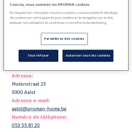
Coucou, nous sommes les PROMAN cookies
Ou êtes-vous plutôt intéressé(e) par un emploi comme
En cliquant sur « Accepter tous les cookies », vous acceptez le stockage
aide-ménagère, qui vous permet d’aider les autres tout
de cookies sur votre appareil pour améliorer la navigation sur le site,
en travaillant de manière flexible ? Alors, PROMAN
analyser son utilisation et contribuer à nos efforts de marketing.
Home est l’endroit qu’il vous faut !
Que vous soyez à la recherche d’une aide-ménagère ou
Paramètres des cookies
d’un emploi dans ce domaine, contactez dès aujourd’hui
l’un de nos bureaux et découvrez comment nous
pouvons vous aider à créer votre bonheur familial.
Tout refuser
Autoriser tous les cookies
Adresse:
Molenstraat 23
9300 Aalst
Adresse e-mail:
aalst@proman-home.be
Numéro de téléphone:
053 55 81 20