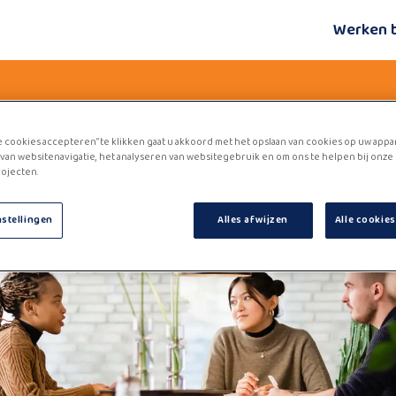
Werken 
e cookies accepteren” te klikken gaat u akkoord met het opslaan van cookies op uw appa
van websitenavigatie, het analyseren van websitegebruik en om ons te helpen bij onze
ojecten.
nstellingen
Alles afwijzen
Alle cookie