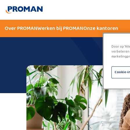
Over PROMAN
Werken bij PROMAN
Onze kantoren
Door op “All
verbeteren 
marketingpr
Cookie-i