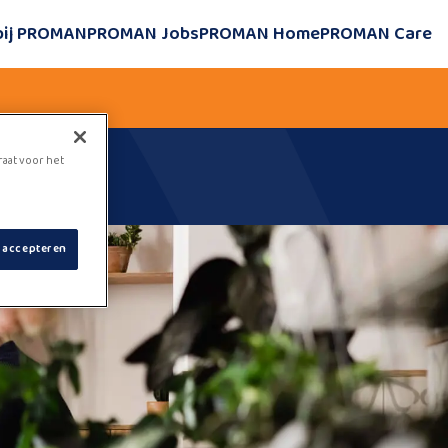
bij PROMAN
PROMAN Jobs
PROMAN Home
PROMAN Care
raat voor het
s accepteren