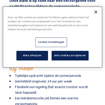
Onze klant is op zoek naar een verzorgende voor
nachtdiensten tijdens de zomerperiode
(tijdelijk)
op de PIA-site in Izegem.
Ben jij een zorgzaam persoon die graag 's nachts
Door op “Alle cookies accepteren” te klikken gaat u akkoord met het
opslaan van cookies op uw apparaat voor het verbeteren van
werkt en bewoners de beste zorg wil bieden?
websitenavigatie, het analyseren van websitegebruik en om ons te
Dan zijn wij op zoek naar jou!
helpen bij onze marketingprojecten.
Functie beschrijving
Cookie-instellingen
Als verzorgende tijdens de nacht sta je in voor de
ondersteuning en verzorging van bewoners. Je zorgt
mee voor hun comfort, veiligheid en welzijn gedurende
Alles afwijzen
Alle cookies accepteren
de nachturen.
Wij bieden
Tijdelijke opdracht tijdens de zomerperiode
Gemiddeld ongeveer 24 uur per week
Flexibele uurregeling (het exacte rooster wordt
later bepaald)
Een betekenisvolle job binnen een warme
zorgomgeving