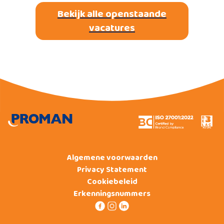
Bekijk alle openstaande
vacatures
Algemene voorwaarden
Privacy Statement
Cookiebeleid
Erkenningsnummers