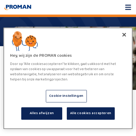
Hey, wij zijn de PROMAN cookies
Door op “Alle cookies accepteren” te klikken, gaat u akkoord met het
opslaan van cookies op uw apparaat voor het verbeteren van
websitenavigatie, het analyseren van websitegebruik en om ons te
helpen bij onze marketingprojecten.
Cookie-instellingen
Helaas,
deze vacature kan niet
Alles afwijzen
Alle cookies accepteren
worden gevonden.