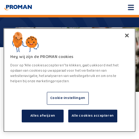
Hey, wij zijn de PROMAN cookies
Door op “Alle cookies accepteren” te klikken, gaat u akkoord met het
opslaan van cookies op uw apparaat voor het verbeteren van
websitenavigatie, het analyseren van websitegebruik en om ons te
helpen bij onze marketingprojecten.
Cookie-instellingen
Helaas,
deze vacature kan niet
Alles afwijzen
Alle cookies accepteren
worden gevonden.