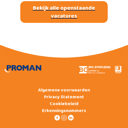
Bekijk alle openstaande
vacatures
Algemene voorwaarden
Privacy Statement
Cookiebeleid
Erkenningsnummers