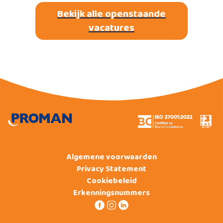
Bekijk alle openstaande
vacatures
Algemene voorwaarden
Privacy Statement
Cookiebeleid
Erkenningsnummers