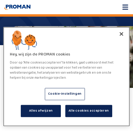
Hey, wij zijn de PROMAN cookies
Door op “Alle cookies accepteren” te klikken, gaat u akkoord met het
opslaan van cookies op uw apparaat voor het verbeteren van
websitenavigatie, het analyseren van websitegebruik en om ons te
helpen bij onze marketingprojecten.
Cookie-instellingen
Helaas,
deze vacature kan niet
Alles afwijzen
Alle cookies accepteren
worden gevonden.