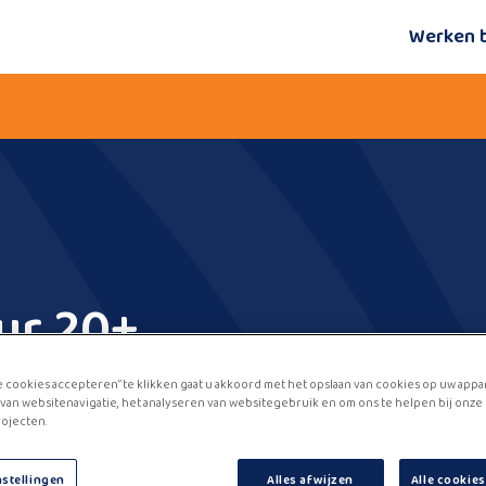
Werken 
ur 20+
e cookies accepteren” te klikken gaat u akkoord met het opslaan van cookies op uw appa
van websitenavigatie, het analyseren van websitegebruik en om ons te helpen bij onze
ojecten.
nstellingen
Alles afwijzen
Alle cookie