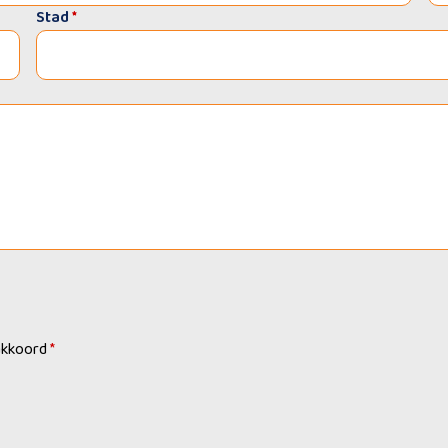
Stad
*
akkoord
*