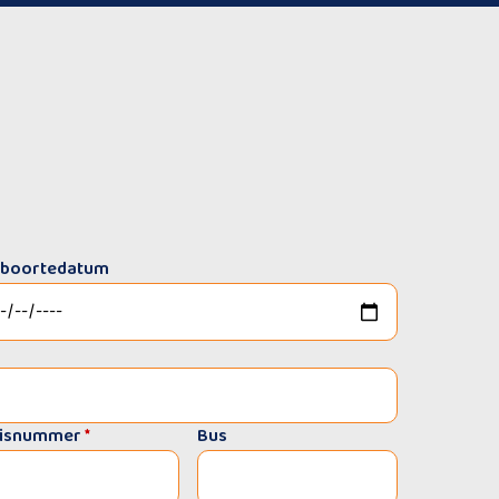
boortedatum
isnummer
*
Bus