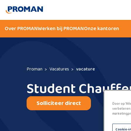
Over PROMAN
Werken bij PROMAN
Onze kantoren
Proman
Vacatures
vacature
Student Chauffe
Solliciteer direct
Door op “All
verbeteren 
marketingpr
Cookie-i