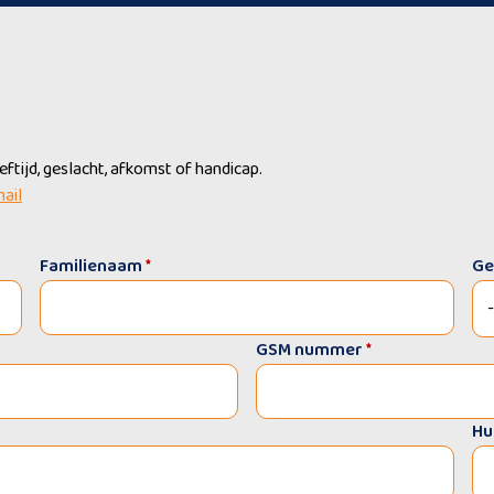
tijd, geslacht, afkomst of handicap.
mail
Familienaam
*
Ge
GSM nummer
*
Hu