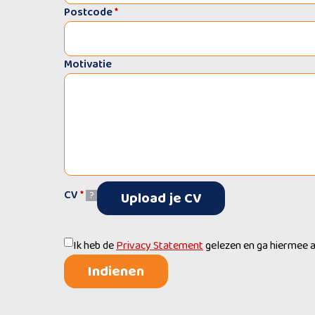
Postcode
*
Motivatie
CV
*
Upload je CV
?
Ik heb de
Privacy Statement
gelezen en ga hiermee 
Indienen