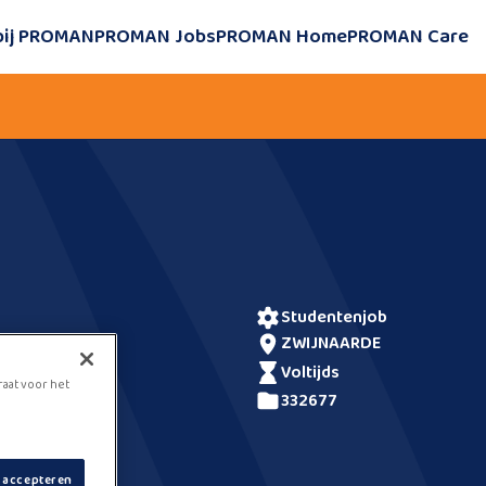
bij PROMAN
PROMAN Jobs
PROMAN Home
PROMAN Care
studentenjob
ZWIJNAARDE
voltijds
raat voor het
332677
s accepteren