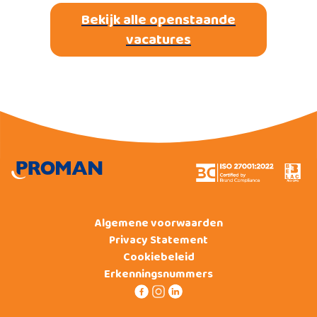
Bekijk alle openstaande
vacatures
Algemene voorwaarden
Privacy Statement
Cookiebeleid
Erkenningsnummers