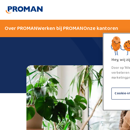
Over PROMAN
Werken bij PROMAN
Onze kantoren
Hey, wij 
Door op “All
verbeteren 
marketingpr
Cookie-i