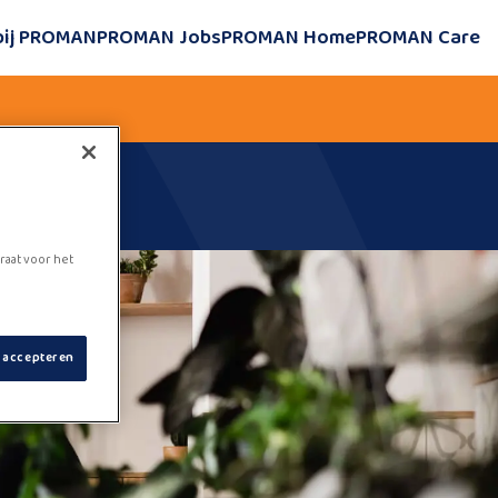
bij PROMAN
PROMAN Jobs
PROMAN Home
PROMAN Care
raat voor het
s accepteren