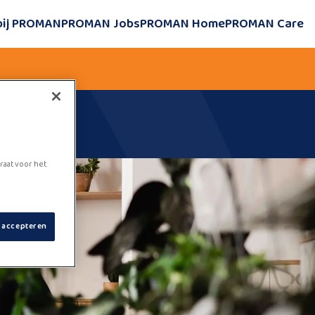
bij PROMAN
PROMAN Jobs
PROMAN Home
PROMAN Care
raat voor het
s accepteren