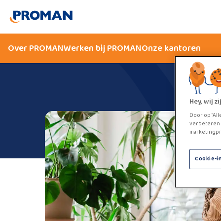
Over PROMAN
Werken bij PROMAN
Onze kantoren
Hey, wij 
Door op “All
verbeteren 
marketingpr
Cookie-i