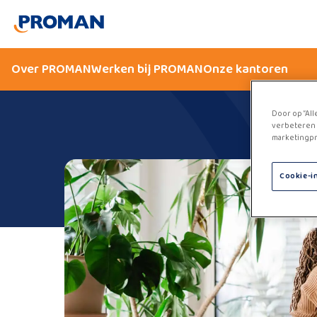
Over PROMAN
Werken bij PROMAN
Onze kantoren
Door op “All
verbeteren 
marketingpr
Cookie-i