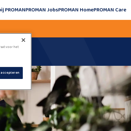
bij PROMAN
PROMAN Jobs
PROMAN Home
PROMAN Care
raat voor het
s accepteren