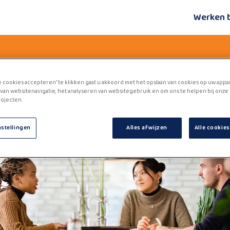
Werken 
e cookies accepteren” te klikken gaat u akkoord met het opslaan van cookies op uw appa
van websitenavigatie, het analyseren van websitegebruik en om ons te helpen bij onze
ojecten.
nstellingen
Alles afwijzen
Alle cookie