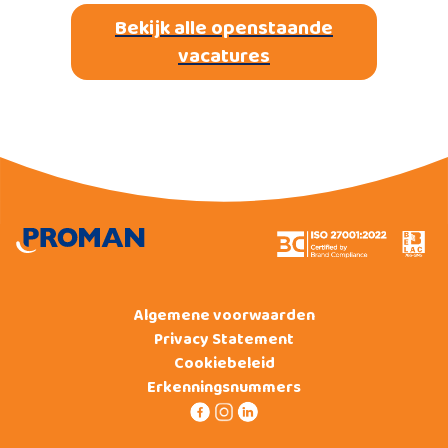
Bekijk alle openstaande
vacatures
Algemene voorwaarden
Privacy Statement
Cookiebeleid
Erkenningsnummers