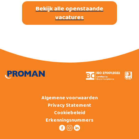
Bekijk alle openstaande
vacatures
Algemene voorwaarden
Privacy Statement
Cookiebeleid
Erkenningsnummers