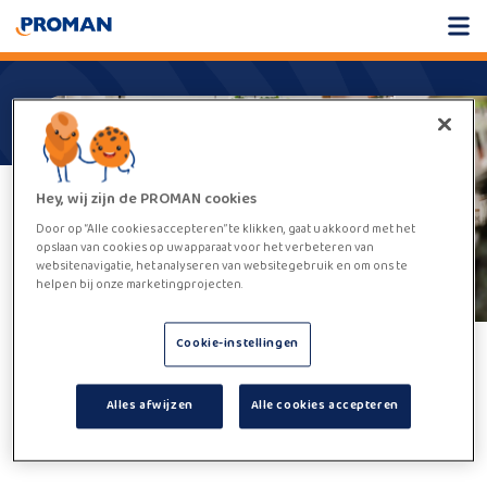
Hey, wij zijn de PROMAN cookies
Door op “Alle cookies accepteren” te klikken, gaat u akkoord met het
opslaan van cookies op uw apparaat voor het verbeteren van
websitenavigatie, het analyseren van websitegebruik en om ons te
helpen bij onze marketingprojecten.
Cookie-instellingen
Helaas,
deze vacature kan niet
Alles afwijzen
Alle cookies accepteren
worden gevonden.