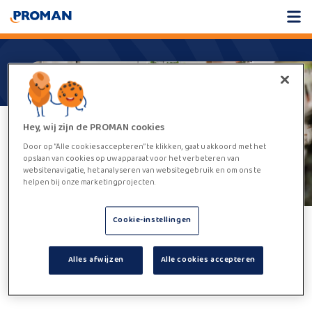
Hey, wij zijn de PROMAN cookies
Door op “Alle cookies accepteren” te klikken, gaat u akkoord met het
opslaan van cookies op uw apparaat voor het verbeteren van
websitenavigatie, het analyseren van websitegebruik en om ons te
helpen bij onze marketingprojecten.
Cookie-instellingen
Helaas,
deze vacature kan niet
Alles afwijzen
Alle cookies accepteren
worden gevonden.