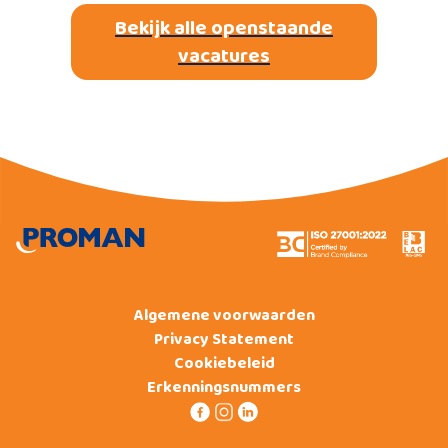
Bekijk alle openstaande
vacatures
Algemene voorwaarden
Privacy Statement
Cookiebeleid
Erkenningsnummers