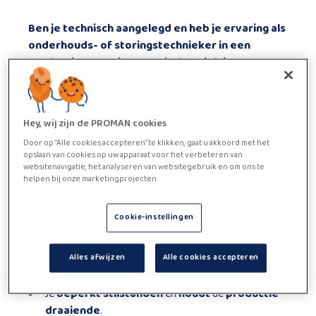
Ben je
technisch aangelegd
en heb je
ervaring als
onderhouds- of storingstechnieker
in een
productieomgeving
? Dan is deze job iets voor
jou.
Je werkt aan een
modern machinepark
en zorgt
dat alles blijft draaien. Met jouw kennis
voorkom
Hey, wij zijn de PROMAN cookies
en
los
je
storingen snel op
.
Door op “Alle cookies accepteren” te klikken, gaat u akkoord met het
Functie beschrijving
opslaan van cookies op uw apparaat voor het verbeteren van
websitenavigatie, het analyseren van websitegebruik en om ons te
Wat ga je doen?
helpen bij onze marketingprojecten.
Preventief onderhoud
van
industriële
installaties
(molens, persen en productielijnen)
Cookie-instellingen
Je
controleert
verwarmings
-,
stoom
- en
koelinstallaties
.
Storingen
? Jij
zoekt gericht
naar de
oorzaak
en
Alles afwijzen
Alle cookies accepteren
herstelt
het probleem
duurzaam
.
Je
beperkt stilstanden
en
houdt
de
productie
draaiende
.