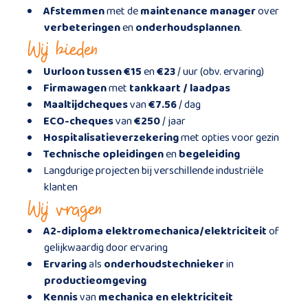
Afstemmen
met de
maintenance manager
over
verbeteringen
en
onderhoudsplannen
.
Wij bieden
Uurloon tussen
€15
en
€23
/ uur (obv. ervaring)
Firmawagen
met
tankkaart / laadpas
Maaltijdcheques
van
€7.56
/ dag
ECO-cheques
van
€250
/ jaar
Hospitalisatieverzekering
met opties voor gezin
Technische opleidingen
en
begeleiding
Langdurige projecten bij verschillende industriële
klanten
Wij vragen
A2-diploma elektromechanica/elektriciteit
of
gelijkwaardig door ervaring
Ervaring
als
onderhoudstechnieker
in
productieomgeving
Kennis
van
mechanica en elektriciteit