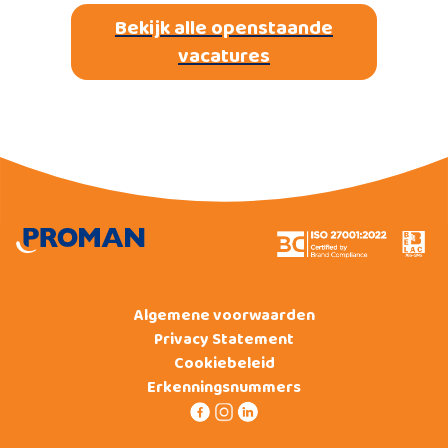
Bekijk alle openstaande
vacatures
Algemene voorwaarden
Privacy Statement
Cookiebeleid
Erkenningsnummers