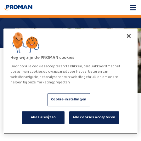
Hey, wij zijn de PROMAN cookies
Door op “Alle cookies accepteren” te klikken, gaat u akkoord met het
opslaan van cookies op uw apparaat voor het verbeteren van
websitenavigatie, het analyseren van websitegebruik en om ons te
helpen bij onze marketingprojecten.
Cookie-instellingen
Helaas,
deze vacature kan niet
Alles afwijzen
Alle cookies accepteren
worden gevonden.