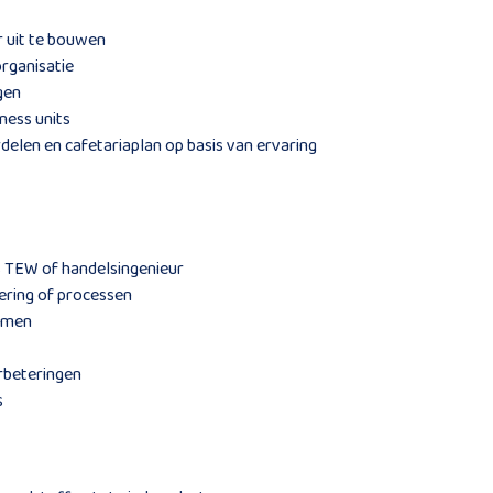
r uit te bouwen
organisatie
gen
ness units
delen en cafetariaplan op basis van ervaring
s TEW of handelsingenieur
ering of processen
temen
erbeteringen
s