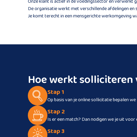
Onze klant is actief in de voedingssector en verwerkt
De organisatie werkt met verschillende afdelingen e
Je komt terecht in een mensgerichte werkomgeving waar
Hoe werkt sollicitere
Stap 1
Op basis van je online sollicitatie bepalen we
Stap 2
Is er een match? Dan nodigen we je uit voor 
Stap 3