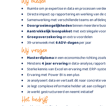
Wij bieden
Ruimte om je expertise in data en processen verde
Directe impact op rapportering en werking van de 
Samenwerking met verschillende teams en afdelin
Doorgroeimogelijkheden
binnen meerdere busi
Aantrekkelijk loonpakket
met extralegale voor
Groepsverzekering
en extra voordelen
39-urenweek met
6 ADV-dagen
per jaar
Wij vragen
Masterdiploma
in een economische richting zoal
Minstens
4 jaar ervaring
in data-analyse, rapport
Sterke kennis van Excel en ervaring met ERP-sys
Ervaring met Power BI is een plus
Je analyseert data en vertaalt dit naar concrete v
Je legt complexe informatie helder uit aan collega’
Je werkt gestructureerd en neemt initiatief
Het bedrijf