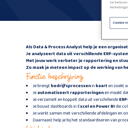
verbeteren 
marketingpr
Cookie-i
Als Data & Process Analyst help je een organis
Je analyseert data uit verschillende ERP-systeme
Met jouw werk verbeter je rapportering en stuur
Zo maak je meteen impact op de werking van het
Functie beschrijving
Je brengt
bedrijfsprocessen
in
kaart
en zoekt a
Je
automatiseert rapporteringen
en maakt da
Je verzamelt en koppelt data uit verschillende
ERP
Je bouwt dashboards in E
xcel en Power BI
die co
Je werkt samen met verschillende afdelingen en on
Daarnaast help je bij het standaardiseren van proc