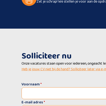
Zet je schrap! We stellen je voor aan de opdr
Solliciteer nu
Onze vacatures staan open voor iedereen, ongeacht leef
Heb je jouw CV niet bij de hand? Solliciteer later via e-
Voornaam
*
E-mail adres
*