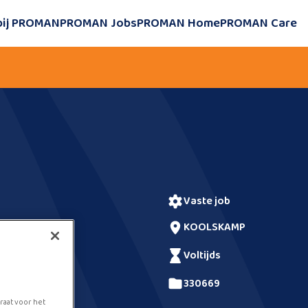
bij PROMAN
PROMAN Jobs
PROMAN Home
PROMAN Care
vaste job
KOOLSKAMP
voltijds
330669
raat voor het