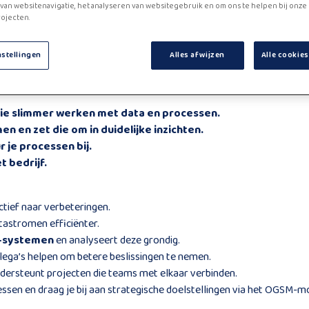
van websitenavigatie, het analyseren van websitegebruik en om ons te helpen bij onze
ojecten.
nstellingen
Alles afwijzen
Alle cookie
atie slimmer werken met data en processen.
n en zet die om in duidelijke inzichten.
 je processen bij.
 bedrijf.
ctief naar verbeteringen.
tastromen efficiënter.
-systemen
en analyseert deze grondig.
llega’s helpen om betere beslissingen te nemen.
dersteunt projecten die teams met elkaar verbinden.
essen en draag je bij aan strategische doelstellingen via het OGSM-m