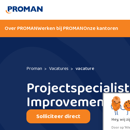
Over PROMAN
Werken bij PROMAN
Onze kantoren
Proman
Vacatures
vacature
Projectspecialist
Improvement
Solliciteer direct
Hey, wij 
Door op “All