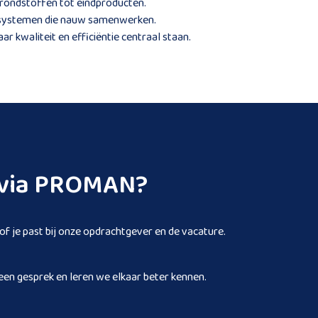
 grondstoffen tot eindproducten.
n systemen die nauw samenwerken.
 kwaliteit en efficiëntie centraal staan.
n via PROMAN?
 of je past bij onze opdrachtgever en de vacature.
een gesprek en leren we elkaar beter kennen.