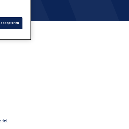
s accepteren
odel.