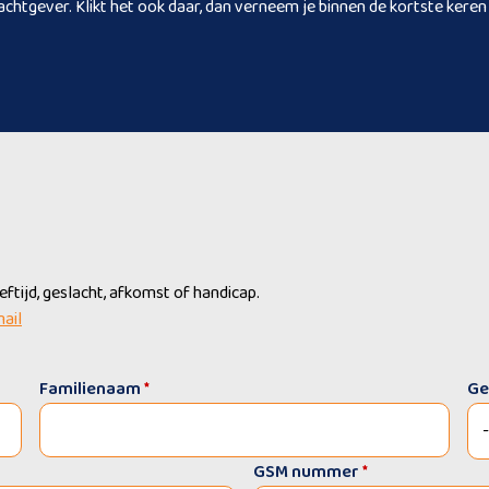
achtgever. Klikt het ook daar, dan verneem je binnen de kortste keren 
tijd, geslacht, afkomst of handicap.
mail
Familienaam
*
Ge
GSM nummer
*