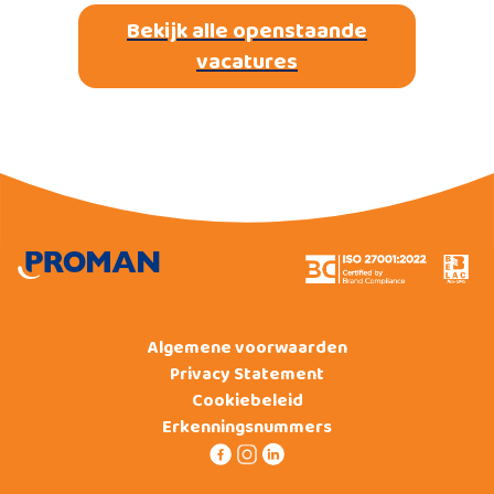
Bekijk alle openstaande
vacatures
Algemene voorwaarden
Privacy Statement
Cookiebeleid
Erkenningsnummers