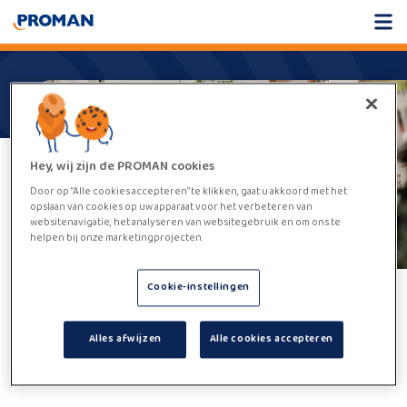
Hey, wij zijn de PROMAN cookies
Door op “Alle cookies accepteren” te klikken, gaat u akkoord met het
opslaan van cookies op uw apparaat voor het verbeteren van
websitenavigatie, het analyseren van websitegebruik en om ons te
helpen bij onze marketingprojecten.
Cookie-instellingen
Helaas,
deze vacature kan niet
Alles afwijzen
Alle cookies accepteren
worden gevonden.