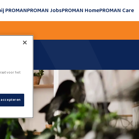
bij PROMAN
PROMAN Jobs
PROMAN Home
PROMAN Care
raat voor het
s accepteren