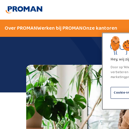
Over PROMAN
Werken bij PROMAN
Onze kantoren
Hey, wij 
Door op “All
verbeteren 
marketingpr
Cookie-i