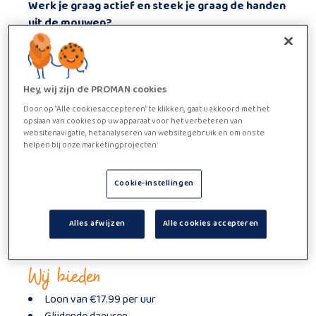
Werk je graag actief en steek je graag de handen
uit de mouwen?
Zoek je een job met afwisseling in een stabiele
sector?
Als orderpicker in dagploeg zorg jij ervoor dat
alles op rolletjes loopt.
Hey, wij zijn de PROMAN cookies
Je werkt in een moderne omgeving met
Door op “Alle cookies accepteren” te klikken, gaat u akkoord met het
opslaan van cookies op uw apparaat voor het verbeteren van
duidelijke structuur en fijne collega’s.
websitenavigatie, het analyseren van websitegebruik en om ons te
Functie beschrijving
helpen bij onze marketingprojecten.
Als orderpicker verzamel je bestellingen in een gekoelde
Cookie-instellingen
omgeving. Je werkt met een scansysteem en een
elektrische stapelaar. Je kan ook ingezet worden in de
voorbereidingsafdeling waar je grondstoffen klaarzet
Alles afwijzen
Alle cookies accepteren
voor productie. Jij zorgt ervoor dat alles correct en op
tijd klaarstaat.
Wij bieden
Loon van €17.99 per uur