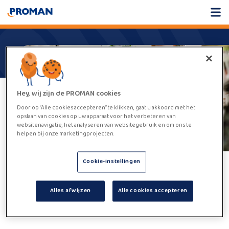
Hey, wij zijn de PROMAN cookies
Door op “Alle cookies accepteren” te klikken, gaat u akkoord met het
opslaan van cookies op uw apparaat voor het verbeteren van
websitenavigatie, het analyseren van websitegebruik en om ons te
helpen bij onze marketingprojecten.
Cookie-instellingen
Helaas,
deze vacature kan niet
Alles afwijzen
Alle cookies accepteren
worden gevonden.