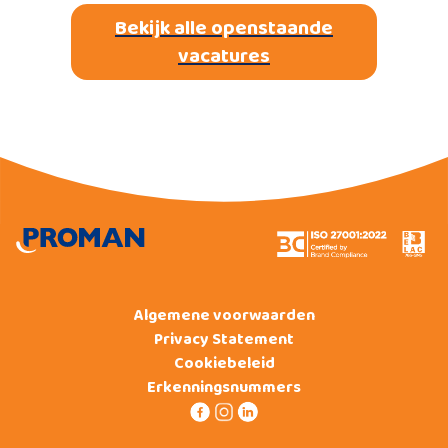
Bekijk alle openstaande
vacatures
Algemene voorwaarden
Privacy Statement
Cookiebeleid
Erkenningsnummers