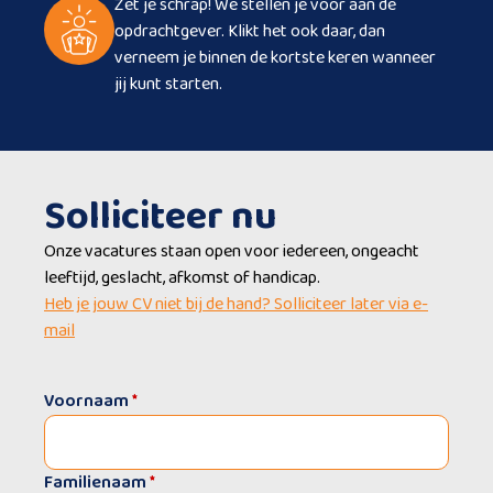
Zet je schrap! We stellen je voor aan de
opdrachtgever. Klikt het ook daar, dan
verneem je binnen de kortste keren wanneer
jij kunt starten.
Solliciteer nu
Onze vacatures staan open voor iedereen, ongeacht
leeftijd, geslacht, afkomst of handicap.
Heb je jouw CV niet bij de hand? Solliciteer later via e-
mail
Voornaam
*
Familienaam
*