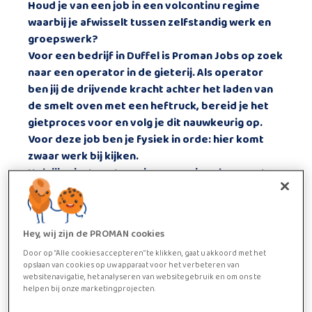
Houd je van een job in een volcontinu regime
waarbij je afwisselt tussen zelfstandig werk en
groepswerk?
Voor een bedrijf in
Duffel
is Proman Jobs op zoek
naar een
operator in de gieterij
. Als operator
ben jij de drijvende kracht achter het laden van
de smelt oven met een heftruck, bereid je het
gietproces voor en volg je dit nauwkeurig op.
Voor deze job ben je
fysiek
in orde: hier komt
zwaar werk
bij kijken.
Heb jij minstens
twee jaar ervaring
als operator
en bezit jij technisch inzicht?
Ideaal, jij bent de kandidaat die we zoeken!
Wij bieden je collegiale werksfeer aan met veel
Hey, wij zijn de PROMAN cookies
humor en open communicatie, veel
Door op “Alle cookies accepteren” te klikken, gaat u akkoord met het
doorgroeimogelijkheden
opslaan van cookies op uw apparaat voor het verbeteren van
EN een
loon
dat kan oplopen tot
29,05
euro
websitenavigatie, het analyseren van websitegebruik en om ons te
bruto per uur.
helpen bij onze marketingprojecten.
Klaar om te ontdekken of dit jouw nieuwe