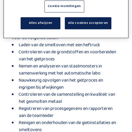
werkplek wordt? Lees dan zeker verder.
Cookie-instellingen
Functie beschrijving
Alles afwijzen
Alle cookies accepteren
Je werkt in een volcontinu systeem waarbij je instaat
voor de volgende taken:
Laden van de smeltoven met een heftruck
Controleren van de grondstoffen en voorbereiden
van het gietproces
Nemen en analyseren van staalmonsters in
samenwerking met het automatische labo
Nauwkeurig opvolgen van het gietproces en
ingrijpen bij afwijkingen
Controleren van de samenstelling en kwaliteit van
het gesmolten metaal
Registreren van procesgegevens en rapporteren
aan de teamleider
Reinigen en onderhouden van de gietinstallaties en
smeltovens