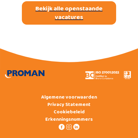
Bekijk alle openstaande
vacatures
Algemene voorwaarden
Privacy Statement
Cookiebeleid
Erkenningsnummers