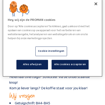
Heb je ervaring als onderhoudsmonteur en wil je
graag in dagdienst werken? neem dan zeker
contact met ons op voor deze vacature.
Functie beschrijving
Hey, wij zijn de PROMAN cookies
Door op “Alle cookies accepteren” te klikken, gaat u akkoord met het
Je bent verantwoordelijk voor het uitvoeren van
opslaan van cookies op uw apparaat voor het verbeteren van
preventief onderhoud en het oplossen van technische
websitenavigatie, het analyseren van websitegebruik en om ons te
helpen bij onze marketingprojecten.
storingen.
Wij bieden
Cookie-instellingen
Loon is bespreek, naarmate ervaring
Stabiele job in een dynamisch bedrijf
Alles afwijzen
Alle cookies accepteren
Vast contract na een geslaagde interimperiode
Fijne werksfeer
Helemaal overtuigd? Solliciteer via de onderstaande
knop!
Kom je liever langs? De koffie staat voor jou klaar!
Wij vragen
Getuigschrift BA4-BA5