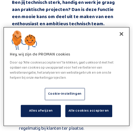
Ben jij technisch sterk, handig en werk je graag
aan praktische projecten? Dan is deze functie
een mooie kans om deel uit te maken van een
enthousiast en ambitieus technisch team.
Je monteert inrichtingen in bestelwagens,
plaatst accessoires en werkt zowel in het atelier
als op verplaatsing. Je krijgt afwisseling,
verantwoordelijkheid en een opleiding om
Hey, wij zijn de PROMAN cookies
helemaal te groeien in je rol.
Door op “Alle cookies accepteren” te klikken, gaat u akkoord met het
Functie beschrijving
opslaan van cookies op uw apparaat voor het verbeteren van
websitenavigatie, het analyseren van websitegebruik en om ons te
Inrichtingen monteren
– Je bouwt en monteert
helpen bij onze marketingprojecten.
de inrichting in voertuigen volgens plan en volgens
de wensen van de klant.
Cookie-instellingen
Accessoires plaatsen
– Je installeert
veiligheidssloten, dakdragers, signalisatie en andere
Alles afwijzen
Alle cookies accepteren
toebehoren.
Montages op verplaatsing uitvoeren
– Je werkt
regelmatig bij klanten ter plaatse.