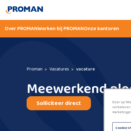
Over PROMAN
Werken bij PROMAN
Onze kantoren
Proman
Vacatures
vacature
Meewerkend plo
Solliciteer direct
Door op “All
verbeteren 
marketingpr
Cookie-i