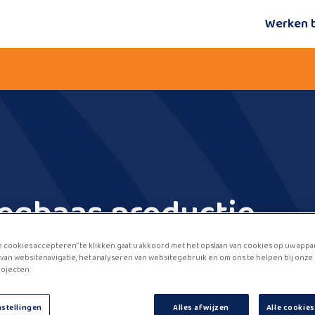
Werken 
egbaas productie
e cookies accepteren” te klikken gaat u akkoord met het opslaan van cookies op uw appa
van websitenavigatie, het analyseren van websitegebruik en om ons te helpen bij onze
ojecten.
nstellingen
Alles afwijzen
Alle cookie