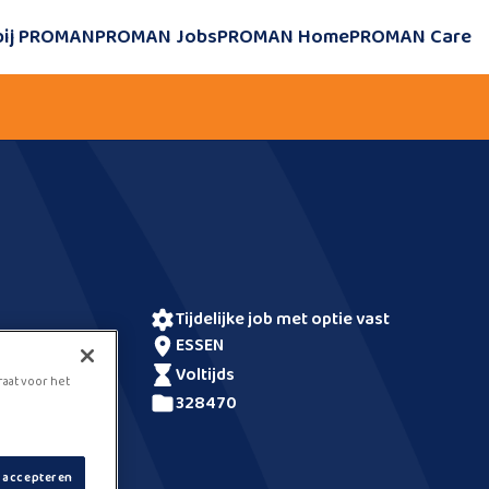
bij PROMAN
PROMAN Jobs
PROMAN Home
PROMAN Care
tijdelijke job met optie vast
ESSEN
voltijds
raat voor het
328470
s accepteren