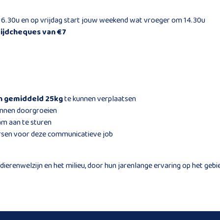
16.30u en op vrijdag start jouw weekend wat vroeger om 14.30u
tijdcheques van €7
n gemiddeld 25kg
te kunnen verplaatsen
unnen doorgroeien
am aan te sturen
rsen voor deze communicatieve job
t dierenwelzijn en het milieu, door hun jarenlange ervaring op het ge