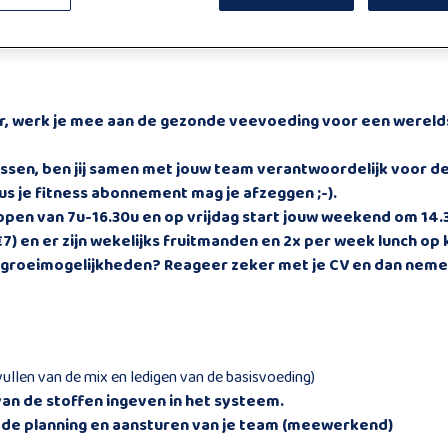
r,
werk je mee aan de gezonde veevoeding voor een werelds
ssen
, ben jij samen met jouw team verantwoordelijk voor d
us je fitness abonnement mag je afzeggen ;-).
lopen van 7u-16.30u
en op
vrijdag
start jouw weekend om
14.
€7)
en er zijn wekelijks
fruitmanden
en 2x per week
lunch
op 
rgroeimogelijkheden? R
eageer zeker met je CV en dan nemen
vullen van de mix en ledigen van de basisvoeding)
van de stoffen ingeven in het systeem.
 de planning en aansturen van je team (meewerkend)