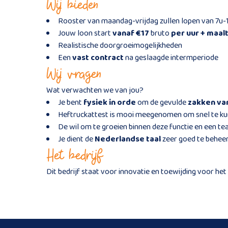
Wij bieden
Rooster van maandag-vrijdag zullen lopen van 7u-
Jouw loon start
vanaf €17
bruto
per uur + maal
Realistische doorgroeimogelijkheden
Een
vast contract
na geslaagde intermperiode
Wij vragen
Wat verwachten we van jou?
Je bent
fysiek in orde
om de gevulde
zakken va
Heftruckattest is mooi meegenomen om snel te k
De wil om te groeien binnen deze functie en een te
Je dient de
Nederlandse taal
zeer goed te behee
Het bedrijf
Dit bedrijf staat voor innovatie en toewijding voor he