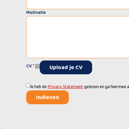
Motivatie
CV
*
Upload je CV
?
Ik heb de
Privacy Statement
gelezen en ga hiermee 
Indienen