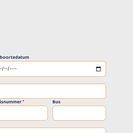
boortedatum
isnummer
*
Bus