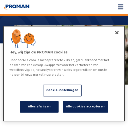
Hey, wij zijn de PROMAN cookies
Door op “Alle cookies accepteren” te klikken, gaat u akkoord met het
opslaan van cookies op uw apparaat voor het verbeteren van
websitenavigatie, het analyseren van websitegebruik en om ons te
helpen bij onze marketingprojecten.
Cookie-instellingen
Helaas,
deze vacature kan niet
Alles afwijzen
Alle cookies accepteren
worden gevonden.