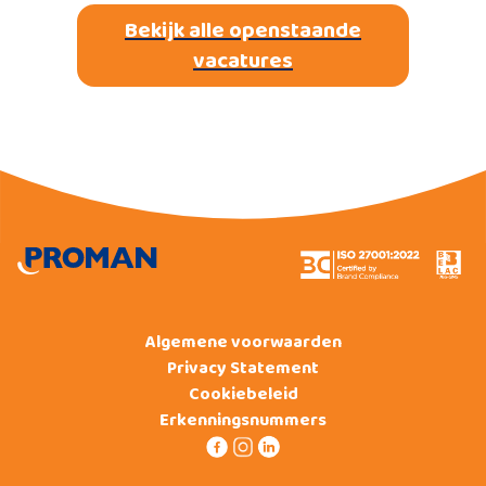
Bekijk alle openstaande
vacatures
Algemene voorwaarden
Privacy Statement
Cookiebeleid
Erkenningsnummers