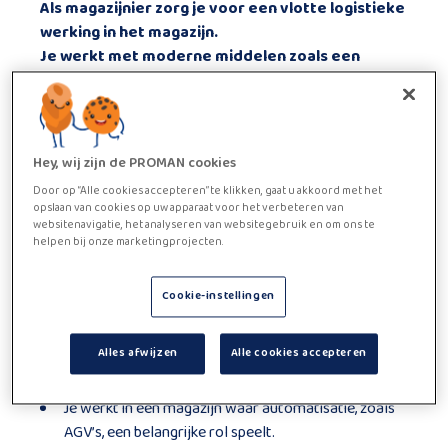
Als magazijnier zorg je voor een vlotte logistieke
werking in het magazijn.
Je werkt met moderne middelen zoals een
elektrische transpallet en krijgt op termijn de
kans om een opleiding te volgen met de
smallegangentruck.
Je komt terecht in een geautomatiseerde
Hey, wij zijn de PROMAN cookies
omgeving en draagt elke dag bij aan een efficiënt
Door op “Alle cookies accepteren” te klikken, gaat u akkoord met het
proces.
opslaan van cookies op uw apparaat voor het verbeteren van
Functie beschrijving
websitenavigatie, het analyseren van websitegebruik en om ons te
helpen bij onze marketingprojecten.
Je plaatst goederen zoals wallfashion op de juiste
locatie met een elektrische transpallet.
Cookie-instellingen
Je werkt zelfstandig je taken af binnen de
vooropgestelde tijd.
Alles afwijzen
Alle cookies accepteren
Je laadt ook manueel vrachtwagens, waarbij je
fysiek werk verricht.
Je werkt in een magazijn waar automatisatie, zoals
AGV’s, een belangrijke rol speelt.