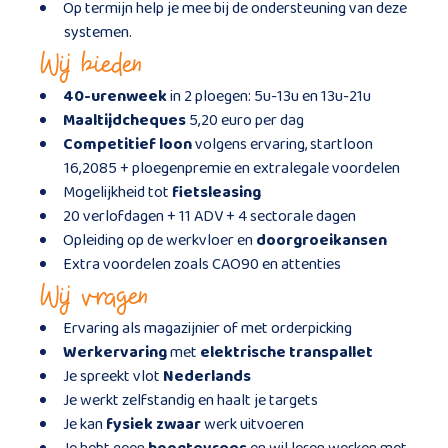
Op termijn help je mee bij de ondersteuning van deze
systemen.
Wij bieden
40-urenweek
in 2 ploegen: 5u-13u en 13u-21u
Maaltijdcheques
5,20 euro per dag
Competitief loon
volgens ervaring, startloon
16,2085 + ploegenpremie en extralegale voordelen
Mogelijkheid tot
fietsleasing
20 verlofdagen + 11 ADV + 4 sectorale dagen
Opleiding op de werkvloer en
doorgroeikansen
Extra voordelen zoals CAO90 en attenties
Wij vragen
Ervaring als magazijnier of met orderpicking
Werkervaring
met
elektrische transpallet
Je spreekt vlot
Nederlands
Je werkt zelfstandig en haalt je targets
Je kan
fysiek zwaar
werk uitvoeren