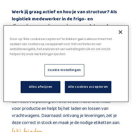
Werk jij graag actief en hou je van structuur? Als
logistiek medewerker in de frigo- en
diepvriesomgeving zorg je ervoor dat goederen
correct verwerkt worden. Je hebt een
Door op “Alle cookies accepteren” te klikken gaat u akkoord met het
belangrijke rol in het voorraad- en
opslaan van cookies op uw apparaat voor het verbeteren van
productieproces. Interesse in een praktische job
websitenavigatie, het analyseren van websitegebruik en om ons te
met verantwoordelijkheid? Lees dan verder.
helpen bij onze marketingprojecten.
Functie beschrijving
Cookie-instellingen
Je zorgt dagelijks voor het verzamelen en verwerken
van goederen in een gekoelde omgeving. Je pickt
bestellingen in frigo en diepvries en stelt paletten samen
Alles afwijzen
Alle cookies accepteren
volgens de juiste orders. Daarna zorg je voor een
correcte verpakking en folie. Je zet materialen klaar
voor productie en helpt bij het laden en lossen van
vrachtwagens. Daarnaast ontvang je leveringen, zet je
deze correct in stock en maak je de nodige etiketten aan.